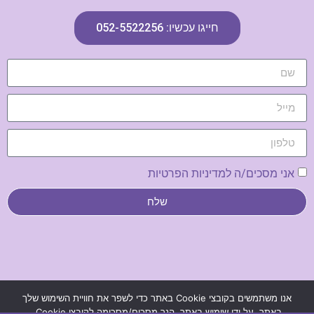
חייגו עכשיו: 052-5522256
אני מסכים/ה למדיניות הפרטיות
שלח
נבנה ע"י פנינה ולטר –
בנייה וקידום אתרים
|
מדיניות פרטיות
אנו משתמשים בקובצי Cookie באתר כדי לשפר את חוויית השימוש שלך
באתר. על ידי שימוש באתר, הנך מסכים/מסכימה לקובצי Cookie.