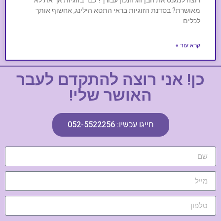
רוצה למגנט את הבן זוג הנכון עבורך? כבר בזוגיות אך את לא
מאושרת? בסדנת הזוגיות בראי התטא הילינג, אחשוף אותך
לכלים
קרא עוד »
כן! אני רוצה להתקדם לעבר
האושר שלי!
חייגו עכשיו: 052-5522256