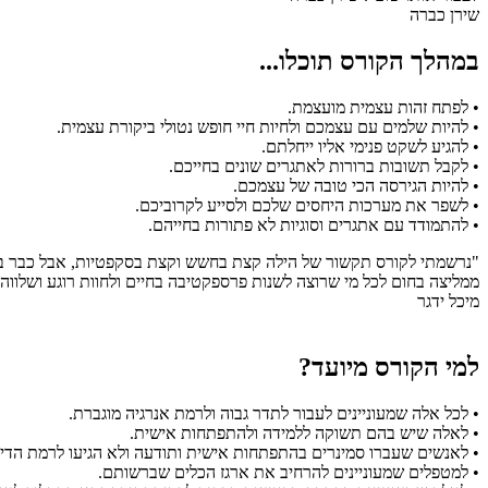
שירן כברה
במהלך הקורס תוכלו...
• לפתח זהות עצמית מועצמת.
• להיות שלמים עם עצמכם ולחיות חיי חופש נטולי ביקורת עצמית.
• להגיע לשקט פנימי אליו ייחלתם.
• לקבל תשובות ברורות לאתגרים שונים בחייכם.
• להיות הגירסה הכי טובה של עצמכם.
• לשפר את מערכות היחסים שלכם ולסייע לקרוביכם.
• להתמודד עם אתגרים וסוגיות לא פתורות בחייהם.
"נרשמתי לקורס תקשור של הילה קצת בחשש וקצת בסקפטיות, אבל כבר בשי
ממליצה בחום לכל מי שרוצה לשנות פרספקטיבה בחיים ולחוות רוגע ושלווה
מיכל ידגר
למי הקורס מיועד?
• לכל אלה שמעוניינים לעבור לתדר גבוה ולרמת אנרגיה מוגברת.
• לאלה שיש בהם תשוקה ללמידה ולהתפתחות אישית.
• לאנשים שעברו סמינרים בהתפתחות אישית ותודעה ולא הגיעו לרמת הדיו
• למטפלים שמעוניינים להרחיב את ארגז הכלים שברשותם.