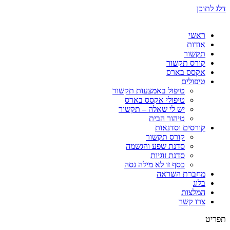
דלג לתוכן
ראשי
אודות
תקשור
קורס תקשור
אקסס בארס
טיפולים
טיפול באמצעות תקשור
טיפולי אקסס בארס
יש לי שאלה – תקשור
טיהור הבית
קורסים וסדנאות
קורס תקשור
סדנת שפע והגשמה
סדנת זוגיות
כסף זו לא מילה גסה
מחברת השראה
בלוג
המלצות
צרו קשר
תפריט