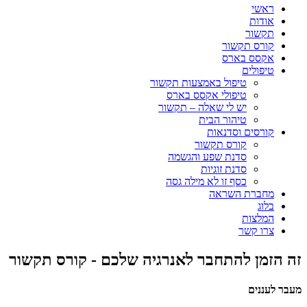
ראשי
אודות
תקשור
קורס תקשור
אקסס בארס
טיפולים
טיפול באמצעות תקשור
טיפולי אקסס בארס
יש לי שאלה – תקשור
טיהור הבית
קורסים וסדנאות
קורס תקשור
סדנת שפע והגשמה
סדנת זוגיות
כסף זו לא מילה גסה
מחברת השראה
בלוג
המלצות
צרו קשר
זה הזמן להתחבר לאנרגיה שלכם - קורס תקשור
מעבר לעננים