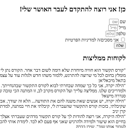
כן! אני רוצה להתקדם לעבר האושר שלי!
שם
מייל
טלפון
אני מסכים/ה למדיניות הפרטיות
שלח
לקוחות ממליצות
"קורס תקשור הוא חוויה מיוחדת שלא דומה לשום דבר אחר. הקורס נתן לי כ
מומלץ בחום לכל מי שרוצה להתרגש, ללמוד משהו חדש ולגלות עוד על עצמ
בתאל מיכאליאן
"הילה יקרה, אני כל כך שמחה שבחרתי לבוא לקורס התקשור שבהנחייתך. מכ
ולמדריכים שלנו. ממליצה עלייך ועל הקורס מקרב לב, זו המתנה הכי טובה 
סנדרה מישאל
"הילה יקרה, יש אנשים שאת משנה להם את התודעה... הלא זה יעודך, אבל ל
שקיבלתי, בזכות קורס התקשור שהעברת לי, קיבלתי את חיי במתנה, למדתי לב
קרן יניב
"הילה היקרה, אני רוצה להודות לך על קורס תקשור מדהים שעברתי אצלך. ה
בחיים הוא שיעור ולמידה ולהרגיש שאני אף פעם לא לבד. לימדת אותי להכיר 
לעבור אותו שוב". שירן כברה