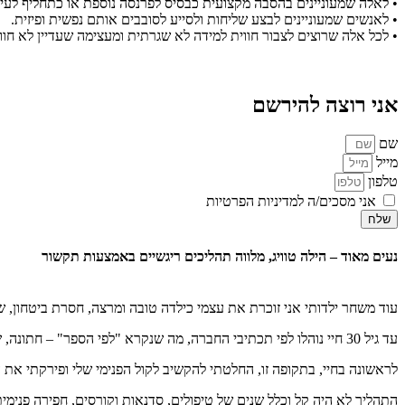
• לאלה שמעוניינים בהסבה מקצועית כבסיס לפרנסה נוספת או כתחליף לעי
• לאנשים שמעוניינים לבצע שליחות ולסייע לסובבים אותם נפשית ופיזית.
• לכל אלה שרוצים לצבור חווית למידה לא שגרתית ומעצימה שעדיין לא חוו
אני רוצה להירשם
שם
מייל
טלפון
אני מסכים/ה למדיניות הפרטיות
שלח
נעים מאוד – הילה טוויג, מלווה תהליכים ריגשיים באמצעות תקשור
עוד משחר ילדותי אני זוכרת את עצמי כילדה טובה ומרצה, חסרת ביטחון, 
עד גיל 30 חיי נוהלו לפי תכתיבי החברה, מה שנקרא "לפי הספר" – חתונה, שתי בנות, בית עם גינה, עבודה מסודרת כיועצת השקעות. עם זאת, לא הייתי מאושרת.
לראשונה בחיי, בתקופה זו, החלטתי להקשיב לקול הפנימי שלי ופירקתי את התא המשפחת
התהליך לא היה קל וכלל שנים של טיפולים, סדנאות וקורסים, חפירה פנימית