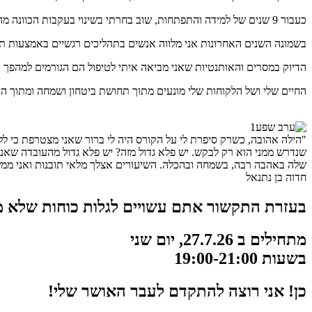
כעבור 9 שנים של למידה והתפתחות, שוב בחרתי בשינוי בעקבות הכוונה מההדרכה שלי והגשתי מכתב התפטרות מהבנק.
בשמונה השנים האחרונות אני מלווה אנשים בתהליכים רגשיים באמצעות תק
הדיוק במסרים והאותנטיות שאני מביאה איתי לטיפול הם הגורמים למהפך ב
החיים שלי ושל הלקוחות שלי מונעים מתוך תחושת ביטחון ושמחה ומתוך ה
"הילה אהובה, כשרק סיפרת לי על הקורס היה לי ברור שאני מצטרפת כי ללמ
שנדרש ממני הוא רק לבקש. יש פלא גדול מזה? יש פלא גדול מהעובדה שא
שלה באהבה רבה, בשמחה ובהכלה. השיעורים אצלך מלאי תובנות ואני ממש 
חדוה בן נתנאל
בעזרת התקשור אתם עשויים לגלות כוחות שלא מצ
מתחילים ב 27.7.26, יום שני
בשעות 19:00-21:00
כן! אני רוצה להתקדם לעבר האושר שלי!