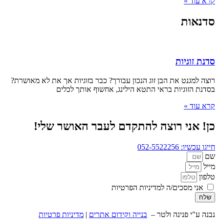
קרא עוד »
סדנאות
סדנת זוגיות
רוצה למגנט את הבן זוג הנכון עבורך? כבר בזוגיות אך את לא מאושרת?
בסדנת הזוגיות בראי התטא הילינג, אחשוף אותך לכלים
קרא עוד »
כן! אני רוצה להתקדם לעבר האושר שלי!
חייגו עכשיו: 052-5522256
שם
מייל
טלפון
אני מסכים/ה למדיניות הפרטיות
שלח
נבנה ע"י פנינה ולטר –
בנייה וקידום אתרים
|
מדיניות פרטיות