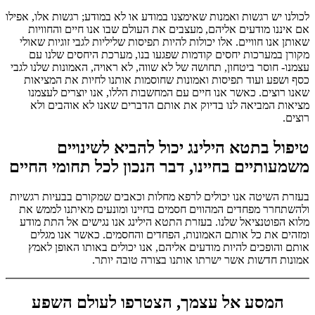
לכולנו יש רגשות ואמנות שאימצנו במודע או לא במודע; רגשות אלו, אפילו
אם איננו מודעים אליהם, מעצבים את העולם שבו אנו חיים והחוויות
שאותן אנו חוויים. אלו יכולות להיות תפיסות שליליות לגבי זוגיות שאולי
מקורן במערכות יחסים קודמות שפגעו בנו, מערכת היחסים שלנו עם
עצמנו- חוסר ביטחון, תחושה של לא שווה, לא ראויה, האמונות שלנו לגבי
כסף ושפע ועוד תפיסות ואמונות שחוסמות אותנו לחיות את המציאות
שאנו רוצים. כאשר אנו חיים עם המחשבות הללו, אנו יוצרים לעצמנו
מציאות המביאה לנו בדיוק את אותם הדברים שאנו לא אוהבים ולא
רוצים.
טיפול בתטא הילינג יכול להביא לשינויים
משמעותיים בחיינו, דבר הנכון לכל תחומי החיים
בעזרת השיטה אנו יכולים לרפא מחלות וכאבים שמקורם בבעיות רגשיות
ולהשתחרר מפחדים המהווים חסמים בחיינו ומונעים מאיתנו לממש את
מלוא הפוטנציאל שלנו. בעזרת התטא הילינג אנו נגישים אל התת מודע
ומזהים את כל אותם האמונות, הפחדים והחסמים. כאשר אנו מגלים
אותם והופכים להיות מודעים אליהם, אנו יכולים באותו האופן לאמץ
אמונות חדשות אשר ישרתו אותנו בצורה טובה יותר.
המסע אל עצמך, הצטרפו לעולם השפע