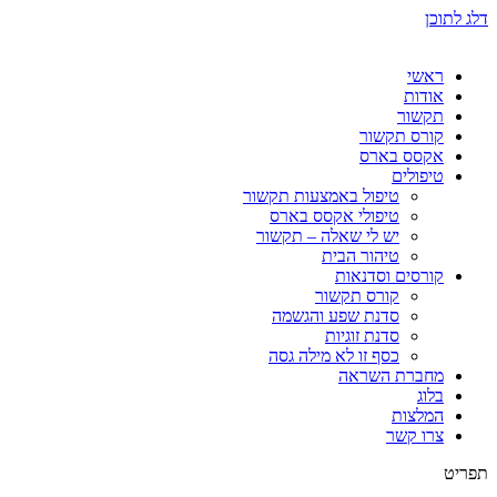
דלג לתוכן
ראשי
אודות
תקשור
קורס תקשור
אקסס בארס
טיפולים
טיפול באמצעות תקשור
טיפולי אקסס בארס
יש לי שאלה – תקשור
טיהור הבית
קורסים וסדנאות
קורס תקשור
סדנת שפע והגשמה
סדנת זוגיות
כסף זו לא מילה גסה
מחברת השראה
בלוג
המלצות
צרו קשר
תפריט