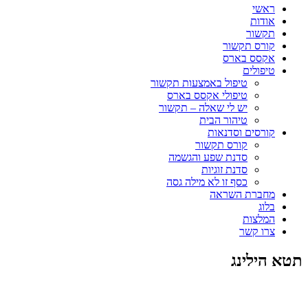
ראשי
אודות
תקשור
קורס תקשור
אקסס בארס
טיפולים
טיפול באמצעות תקשור
טיפולי אקסס בארס
יש לי שאלה – תקשור
טיהור הבית
קורסים וסדנאות
קורס תקשור
סדנת שפע והגשמה
סדנת זוגיות
כסף זו לא מילה גסה
מחברת השראה
בלוג
המלצות
צרו קשר
תטא הילינג