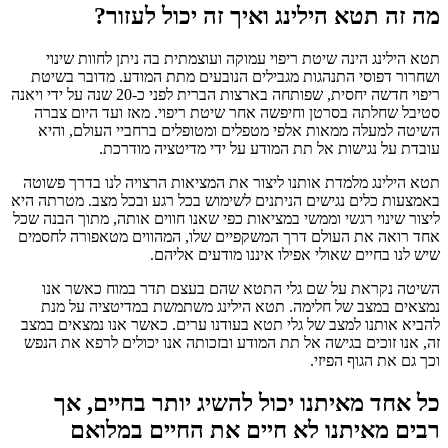
מה זה תטא הילינג ואיך זה יכול לעזור?
תטא הילינג הינה שיטת ריפוי עמוקה ועוצמתית בה ניתן לחוות שינוי
ושחרור דפוסי התנהגות מגבילים הנובעים מתת המודע. מדובר בשיטת
ריפוי חדשה יחסית, שפותחה בארצות הברית לפני כ-20 שנה על ידי ויאנה
סטיבל שחלתה בסרטן וחיפשה אחר שיטת ריפוי. מאז ועד היום צברה
השיטה למעלה ממאות אלפי מטפלים ומטופלים ברחביי העולם, והיא
עובדת על נגישות אל תת המודע על ידי מדיטציה מודרכת.
תטא הילינג מלמדת אותנו ליצור את המציאות הרצויה לנו בדרך פשוטה
באמצעות כלים נגישים הניתנים לשימוש בכל רגע ובכל מצב. מטרתה היא
ליצור שינוי רגשי וממשי במציאות כפי שאנו חווים אותה, מתוך הבנה שכל
אחד רואה את העולם דרך המשקפיים שלו, המהווים מטאפורה לחסמים
שיש לנו בחיים שאולי אפילו איננו מודעים אליהם.
השיטה נקראת על שם גלי התטא שהם בעצם תדר במוח כאשר אנו
נמצאים במצב של חלימה. תטא הילינג משתמשת במדיטציה על מנת
להביא אותנו למצב של גלי תטא בעודנו ערים. כאשר אנו נמצאים במצב
זה, אנו זוכים בגישה אל תת המודע ובזכותה אנו יכולים לרפא את הנפש
וכך גם את הגוף הפיזי.
כל אחד מאיתנו יכול להשיג יותר בחיים, אך
רבים מאיתנו לא חיים את החיים במלואם